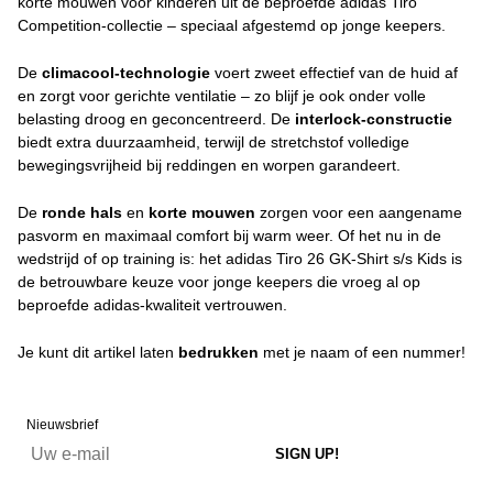
korte mouwen voor kinderen uit de beproefde adidas Tiro
Competition-collectie – speciaal afgestemd op jonge keepers.
De
climacool-technologie
voert zweet effectief van de huid af
en zorgt voor gerichte ventilatie – zo blijf je ook onder volle
belasting droog en geconcentreerd. De
interlock-constructie
biedt extra duurzaamheid, terwijl de stretchstof volledige
bewegingsvrijheid bij reddingen en worpen garandeert.
De
ronde hals
en
korte mouwen
zorgen voor een aangename
pasvorm en maximaal comfort bij warm weer. Of het nu in de
wedstrijd of op training is: het adidas Tiro 26 GK-Shirt s/s Kids is
de betrouwbare keuze voor jonge keepers die vroeg al op
beproefde adidas-kwaliteit vertrouwen.
Je kunt dit artikel laten
bedrukken
met je naam of een nummer!
Nieuwsbrief