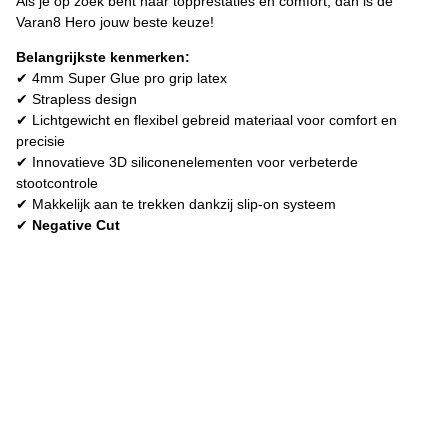
Als je op zoek bent naar topprestaties en comfort, dan is de
Varan8 Hero jouw beste keuze!
Belangrijkste kenmerken:
✔ 4mm Super Glue pro grip latex
✔ Strapless design
✔ Lichtgewicht en flexibel gebreid materiaal voor comfort en
precisie
✔ Innovatieve 3D siliconenelementen voor verbeterde
stootcontrole
✔ Makkelijk aan te trekken dankzij slip-on systeem
✔
Negative Cut