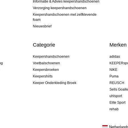
Informatie & Advies keepershandschoenen
Verzorging keepershandschoenen
Keepershandschoenen met zelfklevende
foam
Nieuwsbrief
Categorie
Merken
Keepershandschoenen
adidas
ng
Voetbalschoenen
KEEPERspo
e
Keepersbroeken
NIKE
Keepershirts
Puma
Keeper Onderkleding Broek
REUSCH
Sells Goal
uhlsport
Elite Sport
rehab
Netherland