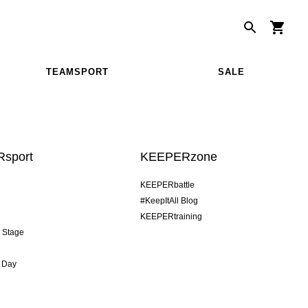
TEAMSPORT
SALE
sport
KEEPERzone
KEEPERbattle
#KeepItAll Blog
KEEPERtraining
& Stage
 Day