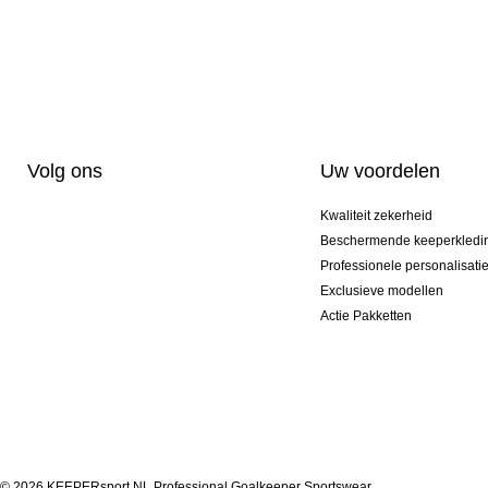
Volg ons
Uw voordelen
Kwaliteit zekerheid
Beschermende keeperkledi
Professionele personalisati
Exclusieve modellen
Actie Pakketten
© 2026 KEEPERsport NL Professional Goalkeeper Sportswear