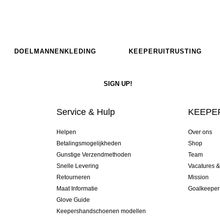
DOELMANNENKLEDING
KEEPERUITRUSTING
Service & Hulp
KEEPER
Helpen
Over ons
Betalingsmogelijkheden
Shop
Gunstige Verzendmethoden
Team
Snelle Levering
Vacatures 
Retourneren
Mission
Maat Informatie
Goalkeeper
Glove Guide
Keepershandschoenen modellen