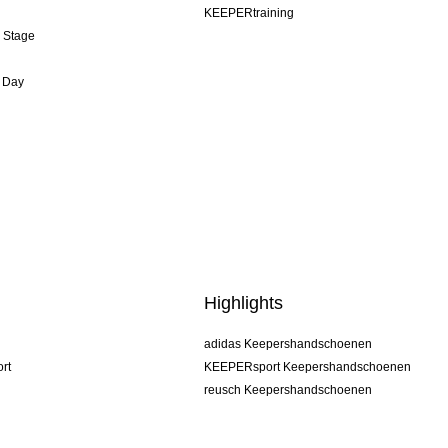
KEEPERtraining
& Stage
 Day
Highlights
adidas Keepershandschoenen
rt
KEEPERsport Keepershandschoenen
reusch Keepershandschoenen
uhlsport Keepershandschoenen
rehab Keepershandschoenen