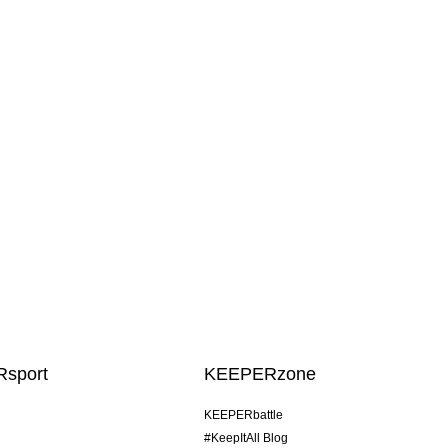
sport
KEEPERzone
KEEPERbattle
#KeepItAll Blog