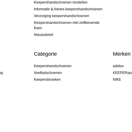
Keepershandschoenen modellen
Informatie & Advies keepershandschoenen
Verzorging keepershandschoenen
Keepershandschoenen met zelfklevende
foam
Nieuwsbrief
Categorie
Merken
Keepershandschoenen
adidas
ng
Voetbalschoenen
KEEPERspo
e
Keepersbroeken
NIKE
Keepershirts
Puma
Keeper Onderkleding Broek
REUSCH
Sells Goal
uhlsport
Elite Sport
rehab