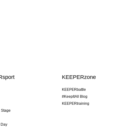
sport
KEEPERzone
KEEPERbattle
#KeepItAll Blog
KEEPERtraining
& Stage
 Day