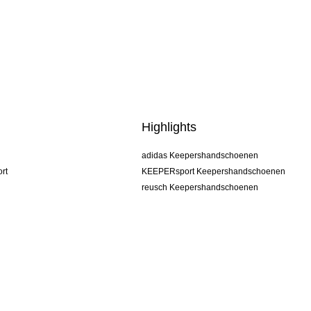
Highlights
adidas Keepershandschoenen
rt
KEEPERsport Keepershandschoenen
reusch Keepershandschoenen
uhlsport Keepershandschoenen
rehab Keepershandschoenen
keeper
NIKE Keepershandschoenen
PUMA Keepershandschoenen
SELLS Keepershandschoenen