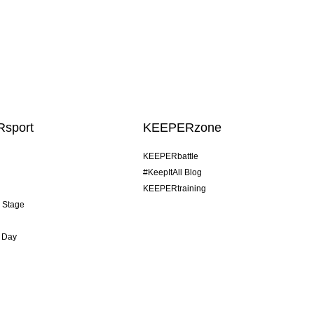
sport
KEEPERzone
KEEPERbattle
#KeepItAll Blog
KEEPERtraining
& Stage
 Day