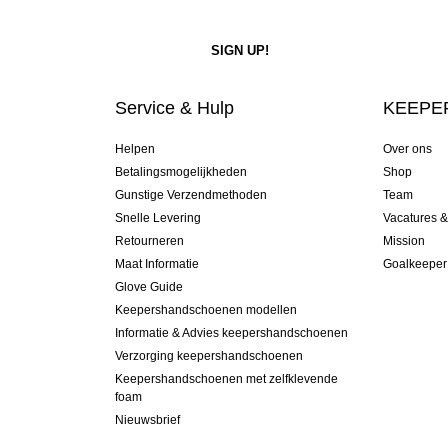
Service & Hulp
KEEPER
Helpen
Over ons
Betalingsmogelijkheden
Shop
Gunstige Verzendmethoden
Team
Snelle Levering
Vacatures 
Retourneren
Mission
Maat Informatie
Goalkeeper
Glove Guide
Keepershandschoenen modellen
Informatie & Advies keepershandschoenen
Verzorging keepershandschoenen
Keepershandschoenen met zelfklevende
foam
Nieuwsbrief