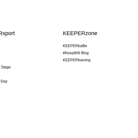
sport
KEEPERzone
KEEPERbattle
#KeepItAll Blog
KEEPERtraining
& Stage
 Day