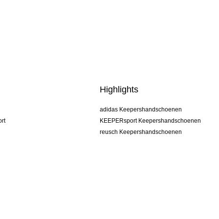
Highlights
adidas Keepershandschoenen
rt
KEEPERsport Keepershandschoenen
reusch Keepershandschoenen
uhlsport Keepershandschoenen
rehab Keepershandschoenen
keeper
NIKE Keepershandschoenen
PUMA Keepershandschoenen
SELLS Keepershandschoenen