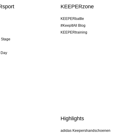
sport
KEEPERzone
KEEPERbattle
#KeepItAll Blog
KEEPERtraining
& Stage
 Day
Highlights
adidas Keepershandschoenen