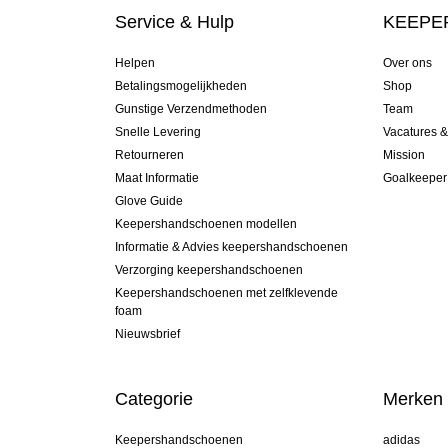
Service & Hulp
KEEPER
Helpen
Over ons
Betalingsmogelijkheden
Shop
Gunstige Verzendmethoden
Team
Snelle Levering
Vacatures 
Retourneren
Mission
Maat Informatie
Goalkeeper
Glove Guide
Keepershandschoenen modellen
Informatie & Advies keepershandschoenen
Verzorging keepershandschoenen
Keepershandschoenen met zelfklevende
foam
Nieuwsbrief
Categorie
Merken
Keepershandschoenen
adidas