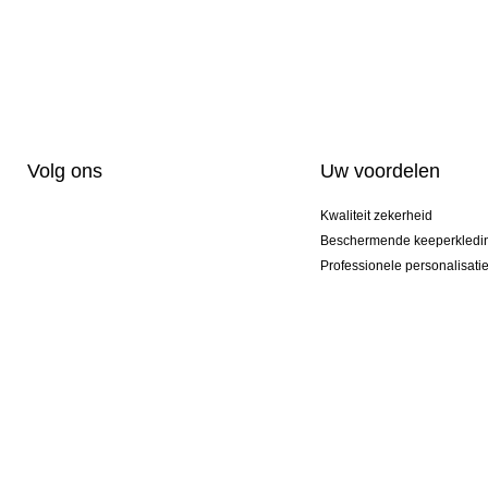
Volg ons
Uw voordelen
Kwaliteit zekerheid
Beschermende keeperkledi
Professionele personalisati
Exclusieve modellen
Actie Pakketten
© 2026 KEEPERsport NL Professional Goalkeeper Sportswear