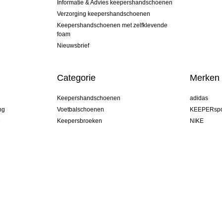
Informatie & Advies keepershandschoenen
Verzorging keepershandschoenen
Keepershandschoenen met zelfklevende
foam
Nieuwsbrief
Categorie
Merken
Keepershandschoenen
adidas
ng
Voetbalschoenen
KEEPERspo
e
Keepersbroeken
NIKE
Keepershirts
Puma
Keeper Onderkleding Broek
REUSCH
Sells Goal
uhlsport
Elite Sport
rehab
Netherland