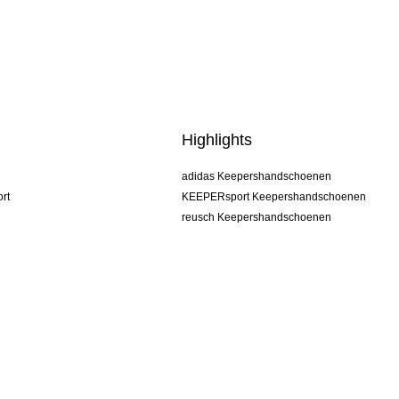
Highlights
adidas Keepershandschoenen
rt
KEEPERsport Keepershandschoenen
reusch Keepershandschoenen
uhlsport Keepershandschoenen
rehab Keepershandschoenen
keeper
NIKE Keepershandschoenen
PUMA Keepershandschoenen
SELLS Keepershandschoenen
s
Algemene voorwaarden
Impressum