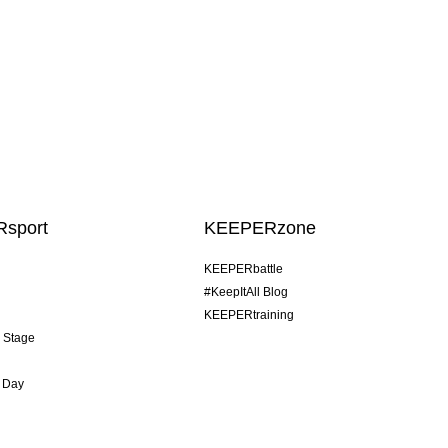
sport
KEEPERzone
KEEPERbattle
#KeepItAll Blog
KEEPERtraining
& Stage
 Day