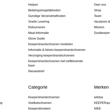
Helpen
Over ons
Betalingsmogelijkheden
Shop
Gunstige Verzendmethoden
Team
Snelle Levering
Vacatures 
Retourneren
Mission
Maat Informatie
Goalkeeper
Glove Guide
Keepershandschoenen modellen
Informatie & Advies keepershandschoenen
Verzorging keepershandschoenen
Keepershandschoenen met zelfklevende
foam
Nieuwsbrief
Categorie
Merken
Keepershandschoenen
adidas
ng
Voetbalschoenen
KEEPERspo
e
Keepersbroeken
NIKE