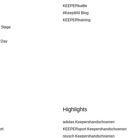
KEEPERbattle
#KeepItAll Blog
KEEPERtraining
& Stage
 Day
Highlights
adidas Keepershandschoenen
rt
KEEPERsport Keepershandschoenen
reusch Keepershandschoenen