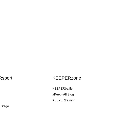
sport
KEEPERzone
KEEPERbattle
#KeepItAll Blog
KEEPERtraining
& Stage