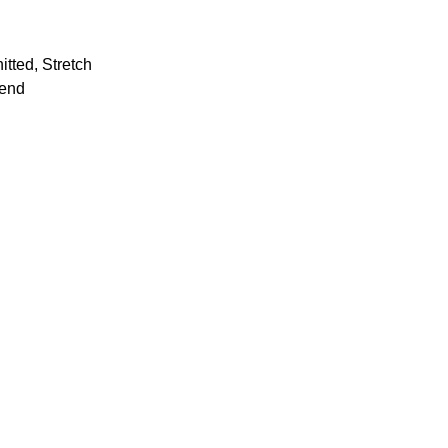
tted, Stretch
mend