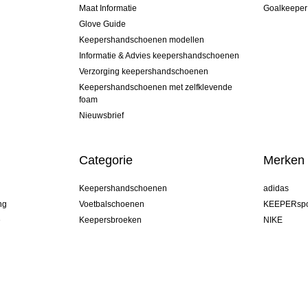
Maat Informatie
Goalkeeper
Glove Guide
Keepershandschoenen modellen
Informatie & Advies keepershandschoenen
Verzorging keepershandschoenen
Keepershandschoenen met zelfklevende
foam
Nieuwsbrief
Categorie
Merken
Keepershandschoenen
adidas
ng
Voetbalschoenen
KEEPERspo
e
Keepersbroeken
NIKE
Keepershirts
Puma
Keeper Onderkleding Broek
REUSCH
Sells Goal
uhlsport
Elite Sport