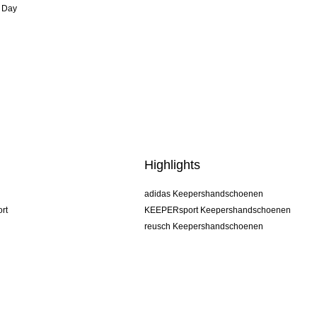
 Day
Highlights
adidas Keepershandschoenen
rt
KEEPERsport Keepershandschoenen
reusch Keepershandschoenen
uhlsport Keepershandschoenen
rehab Keepershandschoenen
keeper
NIKE Keepershandschoenen
PUMA Keepershandschoenen
SELLS Keepershandschoenen