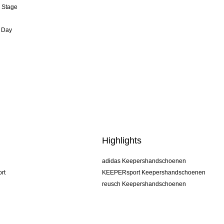
& Stage
 Day
Highlights
adidas Keepershandschoenen
rt
KEEPERsport Keepershandschoenen
reusch Keepershandschoenen
uhlsport Keepershandschoenen
rehab Keepershandschoenen
keeper
NIKE Keepershandschoenen