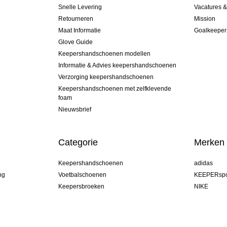
Snelle Levering
Vacatures 
Retourneren
Mission
Maat Informatie
Goalkeeper
Glove Guide
Keepershandschoenen modellen
Informatie & Advies keepershandschoenen
Verzorging keepershandschoenen
Keepershandschoenen met zelfklevende
foam
Nieuwsbrief
Categorie
Merken
Keepershandschoenen
adidas
ng
Voetbalschoenen
KEEPERspo
e
Keepersbroeken
NIKE
Keepershirts
Puma
Keeper Onderkleding Broek
REUSCH
Sells Goal