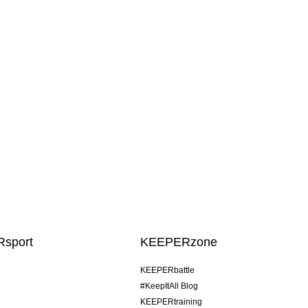
sport
KEEPERzone
KEEPERbattle
#KeepItAll Blog
KEEPERtraining