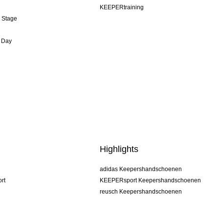
KEEPERtraining
& Stage
 Day
Highlights
adidas Keepershandschoenen
rt
KEEPERsport Keepershandschoenen
reusch Keepershandschoenen
uhlsport Keepershandschoenen
rehab Keepershandschoenen