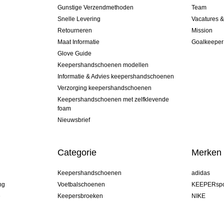
Gunstige Verzendmethoden
Team
Snelle Levering
Vacatures 
Retourneren
Mission
Maat Informatie
Goalkeeper
Glove Guide
Keepershandschoenen modellen
Informatie & Advies keepershandschoenen
Verzorging keepershandschoenen
Keepershandschoenen met zelfklevende
foam
Nieuwsbrief
Categorie
Merken
Keepershandschoenen
adidas
ng
Voetbalschoenen
KEEPERspo
e
Keepersbroeken
NIKE
Keepershirts
Puma
Keeper Onderkleding Broek
REUSCH