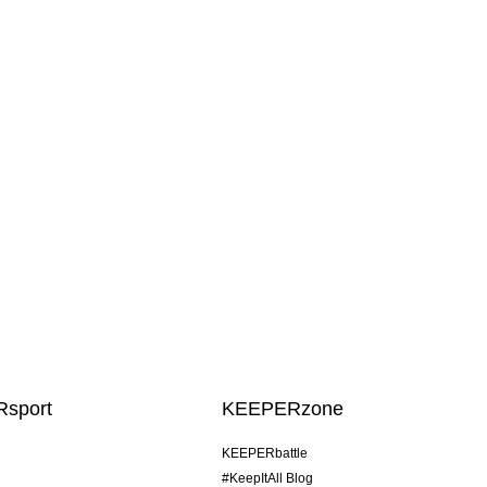
sport
KEEPERzone
KEEPERbattle
#KeepItAll Blog