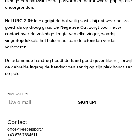
biedt je een nauwsluitende pasvorm en betrouwbare grip op alle
ondergronden.
Het
URG 2.0+
latex grijpt de bal veilig vast - bij nat weer net zo
goed als op droog gras. De
Negative Cut
zorgt voor nauw
contact over de volledige lengte van elke vinger, waarbij
vingertopdeksels het balcontact aan de uiteinden verder
verbeteren.
De ademende handrug houdt de hand goed geventileerd, terwijl
de gebreide ingang de handschoen stevig op zijn plek houdt aan
de pols.
Nieuwsbrief
Contact
office@keepersport.nl
+43 676 7664611