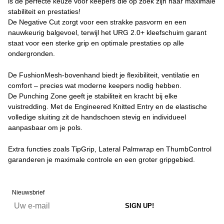
is de perfecte keuze voor keepers die op zoek zijn naar maximale
stabiliteit en prestaties!
De Negative Cut zorgt voor een strakke pasvorm en een
nauwkeurig balgevoel, terwijl het URG 2.0+ kleefschuim garant
staat voor een sterke grip en optimale prestaties op alle
ondergronden.
De FushionMesh-bovenhand biedt je flexibiliteit, ventilatie en
comfort – precies wat moderne keepers nodig hebben.
De Punching Zone geeft je stabiliteit en kracht bij elke
vuistredding. Met de Engineered Knitted Entry en de elastische
volledige sluiting zit de handschoen stevig en individueel
aanpasbaar om je pols.
Extra functies zoals TipGrip, Lateral Palmwrap en ThumbControl
garanderen je maximale controle en een groter gripgebied.
Nieuwsbrief