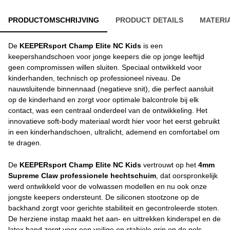
PRODUCTOMSCHRIJVING
PRODUCT DETAILS
MATERI
De
KEEPERsport Champ Elite NC Kids
is een
keepershandschoen voor jonge keepers die op jonge leeftijd
geen compromissen willen sluiten. Speciaal ontwikkeld voor
kinderhanden, technisch op professioneel niveau. De
nauwsluitende binnennaad (negatieve snit), die perfect aansluit
op de kinderhand en zorgt voor optimale balcontrole bij elk
contact, was een centraal onderdeel van de ontwikkeling. Het
innovatieve soft-body materiaal wordt hier voor het eerst gebruikt
in een kinderhandschoen, ultralicht, ademend en comfortabel om
te dragen.
De
KEEPERsport Champ Elite NC Kids
vertrouwt op het
4mm
Supreme Claw professionele hechtschuim
, dat oorspronkelijk
werd ontwikkeld voor de volwassen modellen en nu ook onze
jongste keepers ondersteunt. De siliconen stootzone op de
backhand zorgt voor gerichte stabiliteit en gecontroleerde stoten.
De herziene instap maakt het aan- en uittrekken kinderspel en de
latex band zorgt voor een veilige en stabiele grip op de pols.