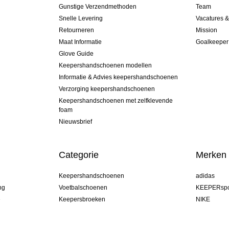
Gunstige Verzendmethoden
Team
Snelle Levering
Vacatures 
Retourneren
Mission
Maat Informatie
Goalkeeper
Glove Guide
Keepershandschoenen modellen
Informatie & Advies keepershandschoenen
Verzorging keepershandschoenen
Keepershandschoenen met zelfklevende
foam
Nieuwsbrief
Categorie
Merken
Keepershandschoenen
adidas
ng
Voetbalschoenen
KEEPERspo
e
Keepersbroeken
NIKE
Keepershirts
Puma
Keeper Onderkleding Broek
REUSCH