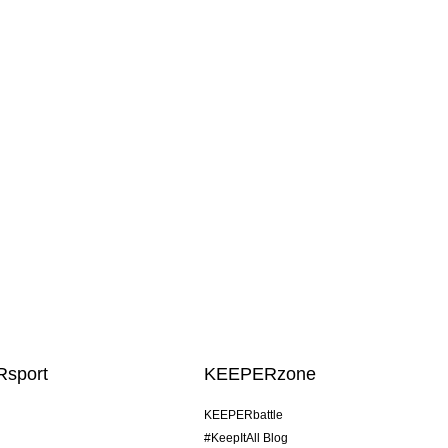
sport
KEEPERzone
KEEPERbattle
#KeepItAll Blog