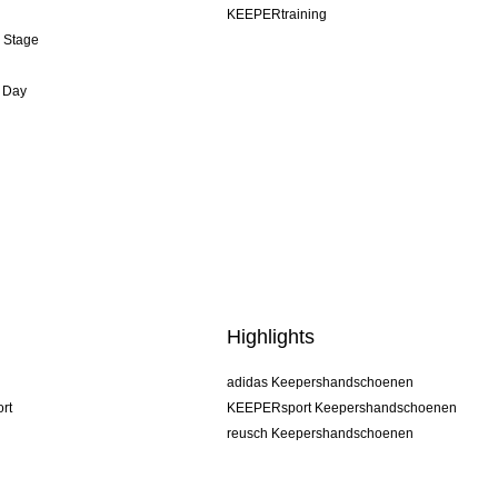
KEEPERtraining
& Stage
 Day
Highlights
adidas Keepershandschoenen
rt
KEEPERsport Keepershandschoenen
reusch Keepershandschoenen
uhlsport Keepershandschoenen
rehab Keepershandschoenen