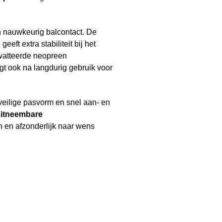
n nauwkeurig balcontact. De
d
geeft extra stabiliteit bij het
watteerde neopreen
t ook na langdurig gebruik voor
veilige pasvorm en snel aan- en
uitneembare
 en afzonderlijk naar wens