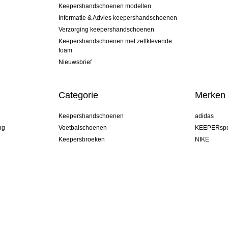
Keepershandschoenen modellen
Informatie & Advies keepershandschoenen
Verzorging keepershandschoenen
Keepershandschoenen met zelfklevende
foam
Nieuwsbrief
Categorie
Merken
Keepershandschoenen
adidas
ng
Voetbalschoenen
KEEPERspo
e
Keepersbroeken
NIKE
Keepershirts
Puma
Keeper Onderkleding Broek
REUSCH
Sells Goal
uhlsport
Elite Sport
rehab