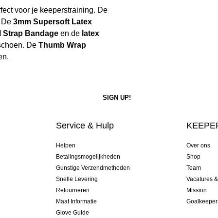
fect voor je keeperstraining. De
. De
3mm Supersoft Latex
l Strap Bandage
en de
latex
dschoen. De
Thumb Wrap
en.
Service & Hulp
KEEPER
Helpen
Over ons
Betalingsmogelijkheden
Shop
Gunstige Verzendmethoden
Team
Snelle Levering
Vacatures 
Retourneren
Mission
Maat Informatie
Goalkeeper
Glove Guide