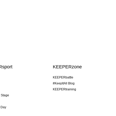
sport
KEEPERzone
KEEPERbattle
#KeepItAll Blog
KEEPERtraining
& Stage
 Day