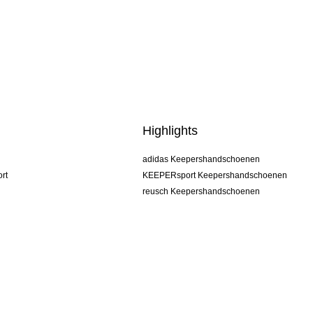
Highlights
adidas Keepershandschoenen
rt
KEEPERsport Keepershandschoenen
reusch Keepershandschoenen
uhlsport Keepershandschoenen
rehab Keepershandschoenen
keeper
NIKE Keepershandschoenen
PUMA Keepershandschoenen
SELLS Keepershandschoenen