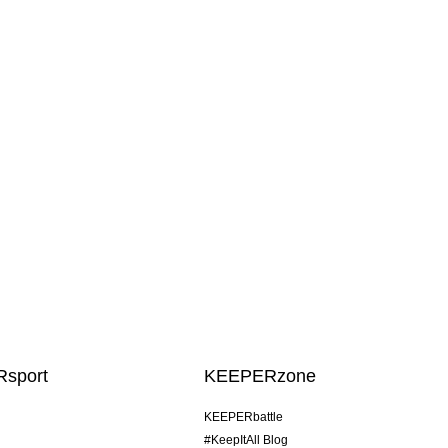
sport
KEEPERzone
KEEPERbattle
#KeepItAll Blog