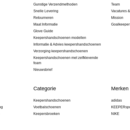
Gunstige Verzendmethoden
Team
Snelle Levering
Vacatures 
Retourneren
Mission
Maat Informatie
Goalkeeper
Glove Guide
Keepershandschoenen modellen
Informatie & Advies keepershandschoenen
Verzorging keepershandschoenen
Keepershandschoenen met zelfklevende
foam
Nieuwsbrief
Categorie
Merken
Keepershandschoenen
adidas
ng
Voetbalschoenen
KEEPERspo
e
Keepersbroeken
NIKE
Keepershirts
Puma
Keeper Onderkleding Broek
REUSCH