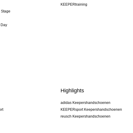
KEEPERtraining
& Stage
 Day
Highlights
adidas Keepershandschoenen
rt
KEEPERsport Keepershandschoenen
reusch Keepershandschoenen
uhlsport Keepershandschoenen
rehab Keepershandschoenen