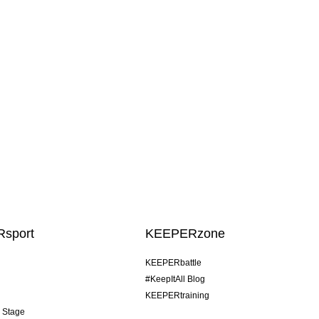
sport
KEEPERzone
KEEPERbattle
#KeepItAll Blog
KEEPERtraining
& Stage