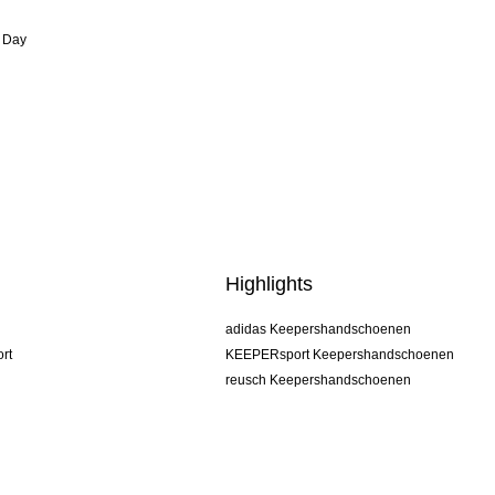
 Day
Highlights
adidas Keepershandschoenen
rt
KEEPERsport Keepershandschoenen
reusch Keepershandschoenen
uhlsport Keepershandschoenen
rehab Keepershandschoenen
keeper
NIKE Keepershandschoenen
PUMA Keepershandschoenen