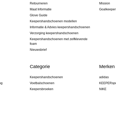
Retourneren
Mission
Maat Informatie
Goalkeeper
Glove Guide
Keepershandschoenen modellen
Informatie & Advies keepershandschoenen
Verzorging keepershandschoenen
Keepershandschoenen met zelfklevende
foam
Nieuwsbrief
Categorie
Merken
Keepershandschoenen
adidas
ng
Voetbalschoenen
KEEPERspo
e
Keepersbroeken
NIKE
Keepershirts
Puma
Keeper Onderkleding Broek
REUSCH
Sells Goal
uhlsport