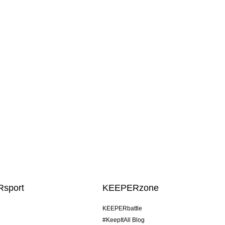
sport
KEEPERzone
KEEPERbattle
#KeepItAll Blog