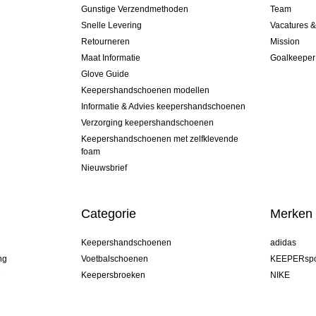
Gunstige Verzendmethoden
Team
Snelle Levering
Vacatures 
Retourneren
Mission
Maat Informatie
Goalkeeper
Glove Guide
Keepershandschoenen modellen
Informatie & Advies keepershandschoenen
Verzorging keepershandschoenen
Keepershandschoenen met zelfklevende
foam
Nieuwsbrief
Categorie
Merken
Keepershandschoenen
adidas
ng
Voetbalschoenen
KEEPERspo
e
Keepersbroeken
NIKE
Keepershirts
Puma
Keeper Onderkleding Broek
REUSCH