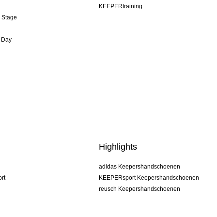
KEEPERtraining
& Stage
 Day
Highlights
adidas Keepershandschoenen
rt
KEEPERsport Keepershandschoenen
reusch Keepershandschoenen
uhlsport Keepershandschoenen
rehab Keepershandschoenen