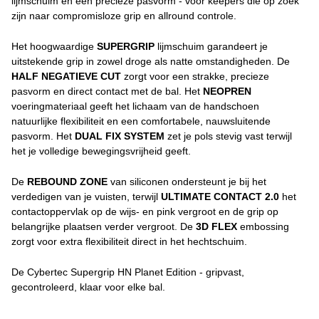
lijmschuim en een precieze pasvorm - voor keepers die op zoek
zijn naar compromisloze grip en allround controle.
Het hoogwaardige
SUPERGRIP
lijmschuim garandeert je
uitstekende grip in zowel droge als natte omstandigheden. De
HALF NEGATIEVE CUT
zorgt voor een strakke, precieze
pasvorm en direct contact met de bal. Het
NEOPREN
voeringmateriaal geeft het lichaam van de handschoen
natuurlijke flexibiliteit en een comfortabele, nauwsluitende
pasvorm. Het
DUAL FIX SYSTEM
zet je pols stevig vast terwijl
het je volledige bewegingsvrijheid geeft.
De
REBOUND ZONE
van siliconen ondersteunt je bij het
verdedigen van je vuisten, terwijl
ULTIMATE CONTACT 2.0
het
contactoppervlak op de wijs- en pink vergroot en de grip op
belangrijke plaatsen verder vergroot. De
3D FLEX
embossing
zorgt voor extra flexibiliteit direct in het hechtschuim.
De Cybertec Supergrip HN Planet Edition - gripvast,
gecontroleerd, klaar voor elke bal.