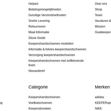
Helpen
Over ons
Betalingsmogelijkheden
Shop
Gunstige Verzendmethoden
Team
Snelle Levering
Vacatures 
Retourneren
Mission
Maat Informatie
Goalkeeper
Glove Guide
Keepershandschoenen modellen
Informatie & Advies keepershandschoenen
Verzorging keepershandschoenen
Keepershandschoenen met zelfklevende
foam
Nieuwsbrief
Categorie
Merken
Keepershandschoenen
adidas
ng
Voetbalschoenen
KEEPERspo
e
Keepersbroeken
NIKE