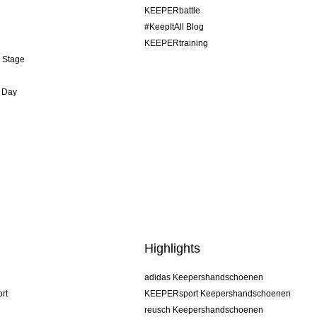
KEEPERbattle
#KeepItAll Blog
KEEPERtraining
& Stage
 Day
Highlights
adidas Keepershandschoenen
rt
KEEPERsport Keepershandschoenen
reusch Keepershandschoenen