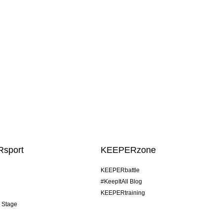
sport
KEEPERzone
KEEPERbattle
#KeepItAll Blog
KEEPERtraining
& Stage