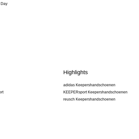
 Day
Highlights
adidas Keepershandschoenen
rt
KEEPERsport Keepershandschoenen
reusch Keepershandschoenen
uhlsport Keepershandschoenen
rehab Keepershandschoenen
keeper
NIKE Keepershandschoenen
PUMA Keepershandschoenen
SELLS Keepershandschoenen