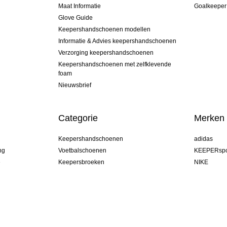
Maat Informatie
Goalkeeper
Glove Guide
Keepershandschoenen modellen
Informatie & Advies keepershandschoenen
Verzorging keepershandschoenen
Keepershandschoenen met zelfklevende
foam
Nieuwsbrief
Categorie
Merken
Keepershandschoenen
adidas
ng
Voetbalschoenen
KEEPERspo
e
Keepersbroeken
NIKE
Keepershirts
Puma
Keeper Onderkleding Broek
REUSCH
Sells Goal
uhlsport
Elite Sport