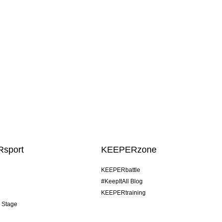
sport
KEEPERzone
KEEPERbattle
#KeepItAll Blog
KEEPERtraining
& Stage