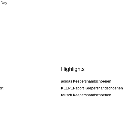
 Day
Highlights
adidas Keepershandschoenen
rt
KEEPERsport Keepershandschoenen
reusch Keepershandschoenen
uhlsport Keepershandschoenen
rehab Keepershandschoenen
keeper
NIKE Keepershandschoenen
PUMA Keepershandschoenen
SELLS Keepershandschoenen