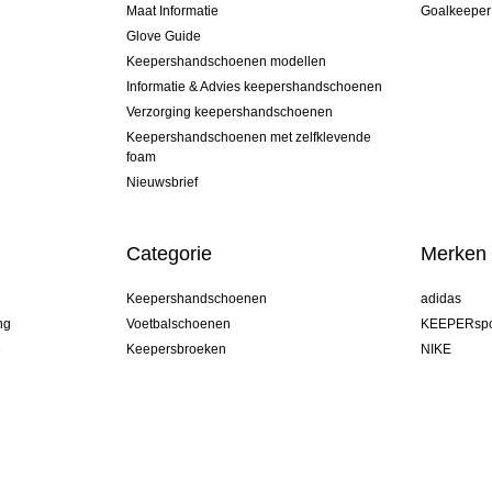
Maat Informatie
Goalkeeper
Glove Guide
Keepershandschoenen modellen
Informatie & Advies keepershandschoenen
Verzorging keepershandschoenen
Keepershandschoenen met zelfklevende
foam
Nieuwsbrief
Categorie
Merken
Keepershandschoenen
adidas
ng
Voetbalschoenen
KEEPERspo
e
Keepersbroeken
NIKE
Keepershirts
Puma
Keeper Onderkleding Broek
REUSCH
Sells Goal
uhlsport
Elite Sport