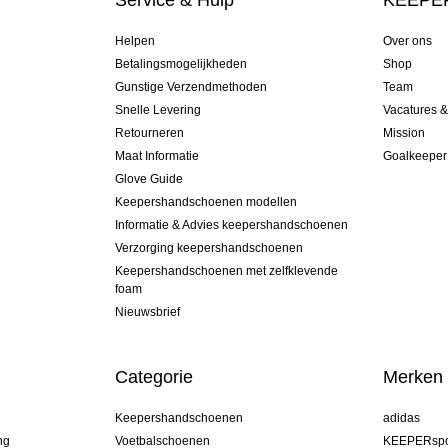
Service & Hulp
KEEPER
Helpen
Over ons
Betalingsmogelijkheden
Shop
Gunstige Verzendmethoden
Team
Snelle Levering
Vacatures 
Retourneren
Mission
Maat Informatie
Goalkeeper
Glove Guide
Keepershandschoenen modellen
Informatie & Advies keepershandschoenen
Verzorging keepershandschoenen
Keepershandschoenen met zelfklevende
foam
Nieuwsbrief
Categorie
Merken
Keepershandschoenen
adidas
ng
Voetbalschoenen
KEEPERspo