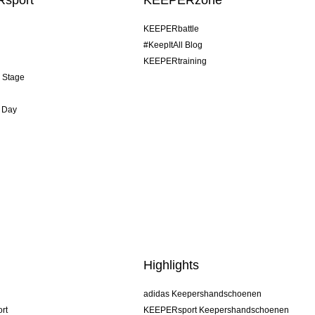
sport
KEEPERzone
KEEPERbattle
#KeepItAll Blog
KEEPERtraining
& Stage
 Day
Highlights
adidas Keepershandschoenen
rt
KEEPERsport Keepershandschoenen