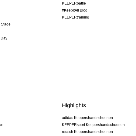
KEEPERbattle
#KeepItAll Blog
KEEPERtraining
& Stage
 Day
Highlights
adidas Keepershandschoenen
rt
KEEPERsport Keepershandschoenen
reusch Keepershandschoenen