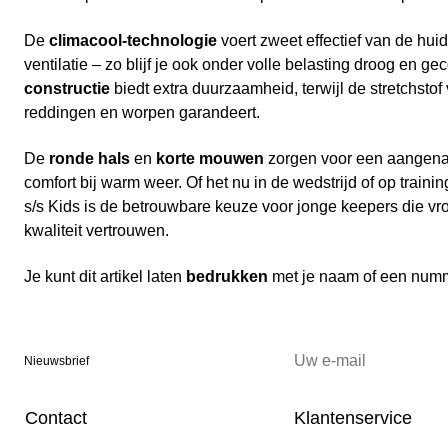
De
climacool-technologie
voert zweet effectief van de huid
ventilatie – zo blijf je ook onder volle belasting droog en g
constructie
biedt extra duurzaamheid, terwijl de stretchstof
reddingen en worpen garandeert.
De
ronde hals
en
korte mouwen
zorgen voor een aangen
comfort bij warm weer. Of het nu in de wedstrijd of op trainin
s/s Kids is de betrouwbare keuze voor jonge keepers die vr
kwaliteit vertrouwen.
Je kunt dit artikel laten
bedrukken
met je naam of een num
Nieuwsbrief
Contact
Klantenservice