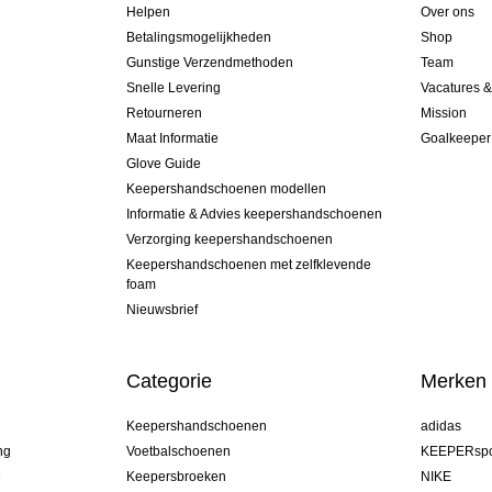
Helpen
Over ons
Betalingsmogelijkheden
Shop
Gunstige Verzendmethoden
Team
Snelle Levering
Vacatures 
Retourneren
Mission
Maat Informatie
Goalkeeper
Glove Guide
Keepershandschoenen modellen
Informatie & Advies keepershandschoenen
Verzorging keepershandschoenen
Keepershandschoenen met zelfklevende
foam
Nieuwsbrief
Categorie
Merken
Keepershandschoenen
adidas
ng
Voetbalschoenen
KEEPERspo
e
Keepersbroeken
NIKE