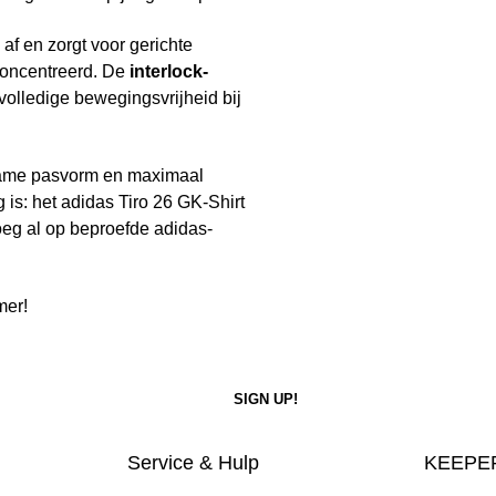
 af en zorgt voor gerichte
econcentreerd. De
interlock-
 volledige bewegingsvrijheid bij
ame pasvorm en maximaal
g is: het adidas Tiro 26 GK-Shirt
oeg al op beproefde adidas-
mer!
Service & Hulp
KEEPER