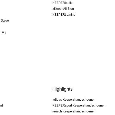
KEEPERbattle
#KeepItAll Blog
KEEPERtraining
& Stage
 Day
Highlights
adidas Keepershandschoenen
rt
KEEPERsport Keepershandschoenen
reusch Keepershandschoenen