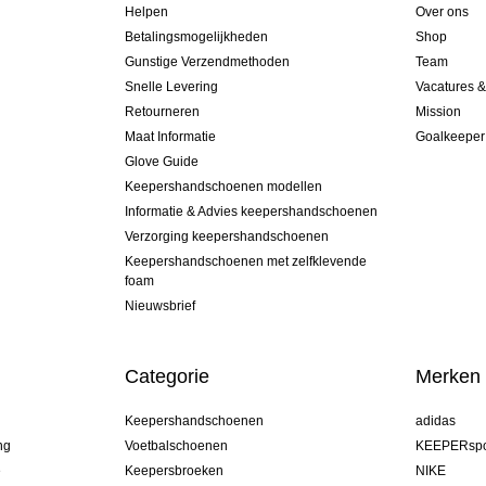
Helpen
Over ons
Betalingsmogelijkheden
Shop
Gunstige Verzendmethoden
Team
Snelle Levering
Vacatures 
Retourneren
Mission
Maat Informatie
Goalkeeper
Glove Guide
Keepershandschoenen modellen
Informatie & Advies keepershandschoenen
Verzorging keepershandschoenen
Keepershandschoenen met zelfklevende
foam
Nieuwsbrief
Categorie
Merken
Keepershandschoenen
adidas
ng
Voetbalschoenen
KEEPERspo
e
Keepersbroeken
NIKE