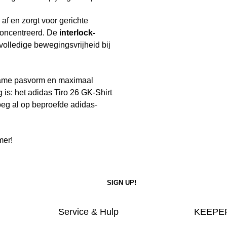
 af en zorgt voor gerichte
econcentreerd. De
interlock-
 volledige bewegingsvrijheid bij
ame pasvorm en maximaal
g is: het adidas Tiro 26 GK-Shirt
oeg al op beproefde adidas-
mer!
Service & Hulp
KEEPER