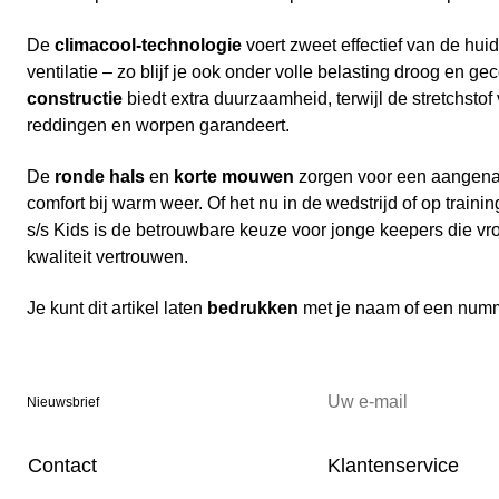
De
climacool-technologie
voert zweet effectief van de huid
ventilatie – zo blijf je ook onder volle belasting droog en g
constructie
biedt extra duurzaamheid, terwijl de stretchstof
reddingen en worpen garandeert.
De
ronde hals
en
korte mouwen
zorgen voor een aangen
comfort bij warm weer. Of het nu in de wedstrijd of op trainin
s/s Kids is de betrouwbare keuze voor jonge keepers die vr
kwaliteit vertrouwen.
Je kunt dit artikel laten
bedrukken
met je naam of een num
Nieuwsbrief
Contact
Klantenservice