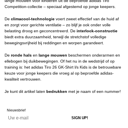
lange mouwen voor kinderen uit de beproefde adidas Tiro
Competition-collectie – speciaal afgestemd op jonge keepers.
De
climacool-technologie
voert zweet effectief van de huid af
en zorgt voor gerichte ventilatie – zo blijf je ook onder volle
belasting droog en geconcentreerd. De
interlock-constructie
biedt extra duurzaamheid, terwijl de stretchstof volledige
bewegingsvrijheid bij reddingen en worpen garandeert.
De
ronde hals
en
lange mouwen
beschermen onderarmen en
ellebogen bij duikbewegingen. Of het nu in de wedstrijd of op
training is: het adidas Tiro 26 GK-Shirt l/s Kids is de betrouwbare
keuze voor jonge keepers die vroeg al op beproefde adidas-
kwaliteit vertrouwen.
Je kunt dit artikel laten
bedrukken
met je naam of een nummer!
Nieuwsbrief