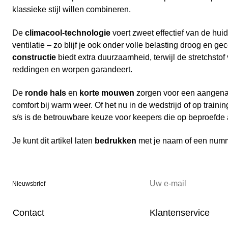
klassieke stijl willen combineren.
De
climacool-technologie
voert zweet effectief van de huid
ventilatie – zo blijf je ook onder volle belasting droog en g
constructie
biedt extra duurzaamheid, terwijl de stretchstof
reddingen en worpen garandeert.
De
ronde hals
en
korte mouwen
zorgen voor een aangen
comfort bij warm weer. Of het nu in de wedstrijd of op trainin
s/s is de betrouwbare keuze voor keepers die op beproefde 
Je kunt dit artikel laten
bedrukken
met je naam of een num
Nieuwsbrief
Contact
Klantenservice