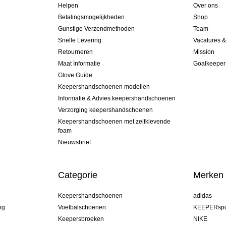
Helpen
Over ons
Betalingsmogelijkheden
Shop
Gunstige Verzendmethoden
Team
Snelle Levering
Vacatures 
Retourneren
Mission
Maat Informatie
Goalkeeper
Glove Guide
Keepershandschoenen modellen
Informatie & Advies keepershandschoenen
Verzorging keepershandschoenen
Keepershandschoenen met zelfklevende
foam
Nieuwsbrief
Categorie
Merken
Keepershandschoenen
adidas
ng
Voetbalschoenen
KEEPERspo
e
Keepersbroeken
NIKE