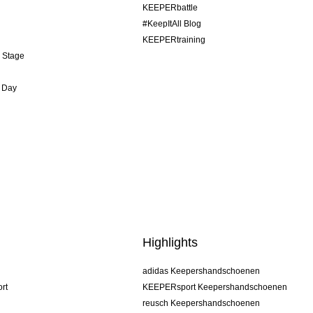
KEEPERbattle
#KeepItAll Blog
KEEPERtraining
& Stage
 Day
Highlights
adidas Keepershandschoenen
rt
KEEPERsport Keepershandschoenen
reusch Keepershandschoenen