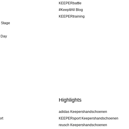
KEEPERbattle
#KeepItAll Blog
KEEPERtraining
& Stage
 Day
Highlights
adidas Keepershandschoenen
rt
KEEPERsport Keepershandschoenen
reusch Keepershandschoenen