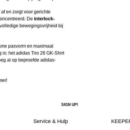
 af en zorgt voor gerichte
econcentreerd. De
interlock-
 volledige bewegingsvrijheid bij
ame pasvorm en maximaal
g is: het adidas Tiro 26 GK-Shirt
oeg al op beproefde adidas-
mer!
Service & Hulp
KEEPER