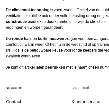
De
climacool-technologie
voert zweet effectief van de huid
ventilatie – zo blijf je ook onder volle belasting droog en g
constructie
biedt extra duurzaamheid, terwijl de stretchstof
reddingen en worpen garandeert.
De
ronde hals
en
korte mouwen
zorgen voor een aangen
comfort bij warm weer. Of het nu in de wedstrijd of op trainin
s/s Kids is de betrouwbare keuze voor jonge keepers die vr
kwaliteit vertrouwen.
Je kunt dit artikel laten
bedrukken
met je naam of een num
Nieuwsbrief
Contact
Klantenservice