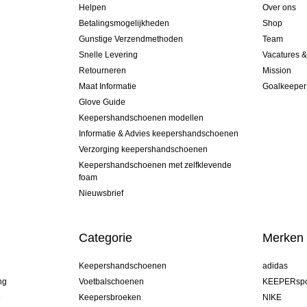
Helpen
Over ons
Betalingsmogelijkheden
Shop
Gunstige Verzendmethoden
Team
Snelle Levering
Vacatures 
Retourneren
Mission
Maat Informatie
Goalkeeper
Glove Guide
Keepershandschoenen modellen
Informatie & Advies keepershandschoenen
Verzorging keepershandschoenen
Keepershandschoenen met zelfklevende
foam
Nieuwsbrief
Categorie
Merken
Keepershandschoenen
adidas
ng
Voetbalschoenen
KEEPERspo
e
Keepersbroeken
NIKE