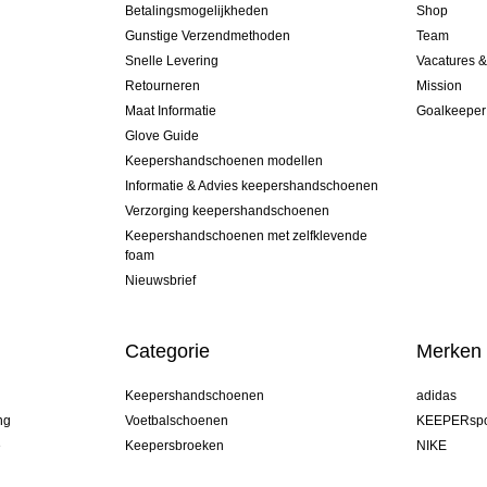
Betalingsmogelijkheden
Shop
Gunstige Verzendmethoden
Team
Snelle Levering
Vacatures 
Retourneren
Mission
Maat Informatie
Goalkeeper
Glove Guide
Keepershandschoenen modellen
Informatie & Advies keepershandschoenen
Verzorging keepershandschoenen
Keepershandschoenen met zelfklevende
foam
Nieuwsbrief
Categorie
Merken
Keepershandschoenen
adidas
ng
Voetbalschoenen
KEEPERspo
e
Keepersbroeken
NIKE
Keepershirts
Puma