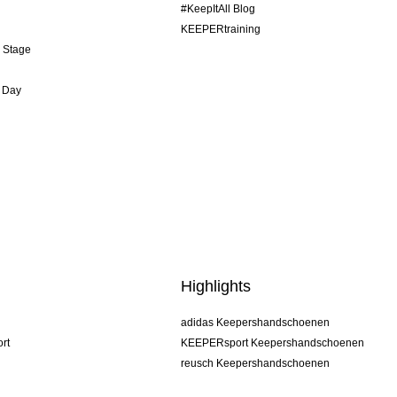
#KeepItAll Blog
KEEPERtraining
& Stage
 Day
Highlights
adidas Keepershandschoenen
rt
KEEPERsport Keepershandschoenen
reusch Keepershandschoenen
uhlsport Keepershandschoenen