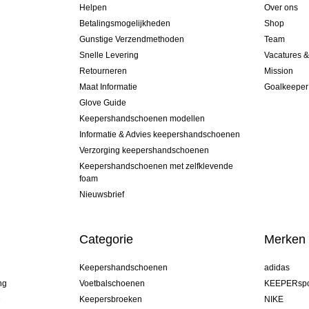
Helpen
Over ons
Betalingsmogelijkheden
Shop
Gunstige Verzendmethoden
Team
Snelle Levering
Vacatures 
Retourneren
Mission
Maat Informatie
Goalkeeper
Glove Guide
Keepershandschoenen modellen
Informatie & Advies keepershandschoenen
Verzorging keepershandschoenen
Keepershandschoenen met zelfklevende
foam
Nieuwsbrief
Categorie
Merken
Keepershandschoenen
adidas
ng
Voetbalschoenen
KEEPERspo
e
Keepersbroeken
NIKE