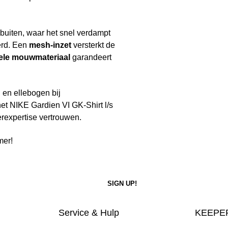
 buiten, waar het snel verdampt
eerd. Een
mesh-inzet
versterkt de
bele mouwmateriaal
garandeert
en ellebogen bij
het NIKE Gardien VI GK-Shirt l/s
rexpertise vertrouwen.
mer!
Service & Hulp
KEEPER