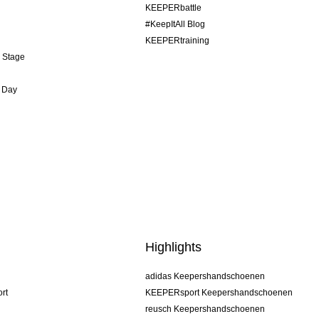
KEEPERbattle
#KeepItAll Blog
KEEPERtraining
& Stage
 Day
Highlights
adidas Keepershandschoenen
rt
KEEPERsport Keepershandschoenen
reusch Keepershandschoenen