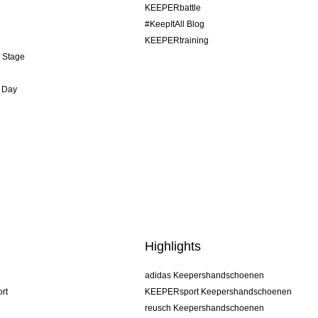
KEEPERbattle
#KeepItAll Blog
KEEPERtraining
& Stage
 Day
Highlights
adidas Keepershandschoenen
rt
KEEPERsport Keepershandschoenen
reusch Keepershandschoenen