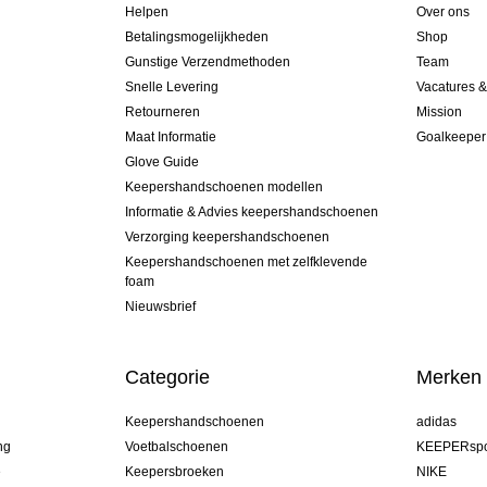
Helpen
Over ons
Betalingsmogelijkheden
Shop
Gunstige Verzendmethoden
Team
Snelle Levering
Vacatures 
Retourneren
Mission
Maat Informatie
Goalkeeper
Glove Guide
Keepershandschoenen modellen
Informatie & Advies keepershandschoenen
Verzorging keepershandschoenen
Keepershandschoenen met zelfklevende
foam
Nieuwsbrief
Categorie
Merken
Keepershandschoenen
adidas
ng
Voetbalschoenen
KEEPERspo
e
Keepersbroeken
NIKE