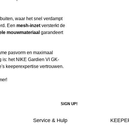
 buiten, waar het snel verdampt
eerd. Een
mesh-inzet
versterkt de
bele mouwmateriaal
garandeert
ame pasvorm en maximaal
ng is: het NIKE Gardien VI GK-
e's keeperexpertise vertrouwen.
mer!
Service & Hulp
KEEPER