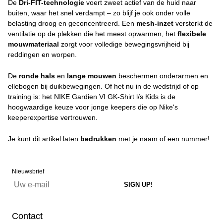
De
Dri-FIT-technologie
voert zweet actief van de huid naar
buiten, waar het snel verdampt – zo blijf je ook onder volle
belasting droog en geconcentreerd. Een
mesh-inzet
versterkt de
ventilatie op de plekken die het meest opwarmen, het
flexibele
mouwmateriaal
zorgt voor volledige bewegingsvrijheid bij
reddingen en worpen.
De
ronde hals
en
lange mouwen
beschermen onderarmen en
ellebogen bij duikbewegingen. Of het nu in de wedstrijd of op
training is: het NIKE Gardien VI GK-Shirt l/s Kids is de
hoogwaardige keuze voor jonge keepers die op Nike's
keeperexpertise vertrouwen.
Je kunt dit artikel laten
bedrukken
met je naam of een nummer!
Nieuwsbrief
Contact