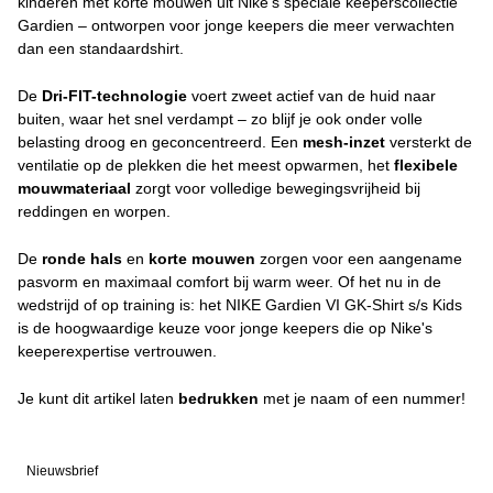
kinderen met korte mouwen uit Nike's speciale keeperscollectie
Gardien – ontworpen voor jonge keepers die meer verwachten
dan een standaardshirt.
De
Dri-FIT-technologie
voert zweet actief van de huid naar
buiten, waar het snel verdampt – zo blijf je ook onder volle
belasting droog en geconcentreerd. Een
mesh-inzet
versterkt de
ventilatie op de plekken die het meest opwarmen, het
flexibele
mouwmateriaal
zorgt voor volledige bewegingsvrijheid bij
reddingen en worpen.
De
ronde hals
en
korte mouwen
zorgen voor een aangename
pasvorm en maximaal comfort bij warm weer. Of het nu in de
wedstrijd of op training is: het NIKE Gardien VI GK-Shirt s/s Kids
is de hoogwaardige keuze voor jonge keepers die op Nike's
keeperexpertise vertrouwen.
Je kunt dit artikel laten
bedrukken
met je naam of een nummer!
Nieuwsbrief