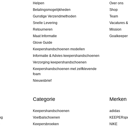
Helpen
Over ons
Betalingsmogelijkheden
Shop
Gunstige Verzendmethoden
Team
Snelle Levering
Vacatures 
Retourneren
Mission
Maat Informatie
Goalkeeper
Glove Guide
Keepershandschoenen modellen
Informatie & Advies keepershandschoenen
Verzorging keepershandschoenen
Keepershandschoenen met zelfklevende
foam
Nieuwsbrief
Categorie
Merken
Keepershandschoenen
adidas
ng
Voetbalschoenen
KEEPERspo
e
Keepersbroeken
NIKE