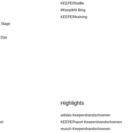
KEEPERbattle
#KeepItAll Blog
KEEPERtraining
& Stage
 Day
Highlights
adidas Keepershandschoenen
rt
KEEPERsport Keepershandschoenen
reusch Keepershandschoenen