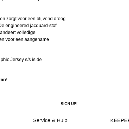
en zorgt voor een blijvend droog
De engineered jacquard-stof
randeert volledige
rgen voor een aangename
phic Jersey s/s is de
ken
!
Service & Hulp
KEEPER