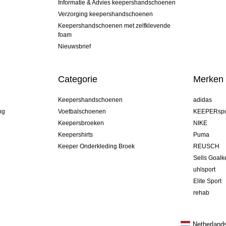
Informatie & Advies keepershandschoenen
Verzorging keepershandschoenen
Keepershandschoenen met zelfklevende
foam
Nieuwsbrief
Categorie
Merken
Keepershandschoenen
adidas
ng
Voetbalschoenen
KEEPERspo
e
Keepersbroeken
NIKE
Keepershirts
Puma
Keeper Onderkleding Broek
REUSCH
Sells Goal
uhlsport
Elite Sport
rehab
Netherland