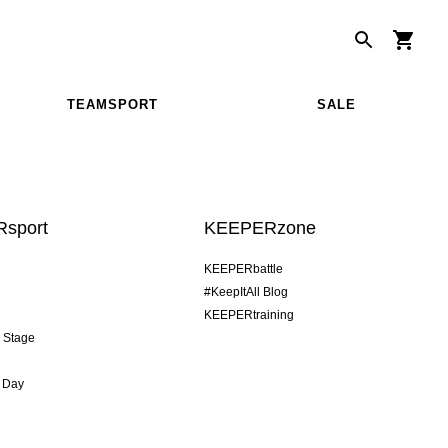
TEAMSPORT
SALE
sport
KEEPERzone
KEEPERbattle
#KeepItAll Blog
KEEPERtraining
& Stage
 Day