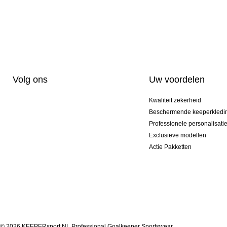
Volg ons
Uw voordelen
Kwaliteit zekerheid
Beschermende keeperkledi
Professionele personalisati
Exclusieve modellen
Actie Pakketten
© 2026 KEEPERsport NL Professional Goalkeeper Sportswear