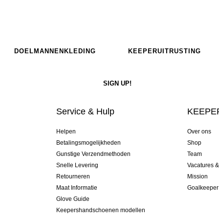
DOELMANNENKLEDING
KEEPERUITRUSTING
Service & Hulp
KEEPER
Helpen
Over ons
Betalingsmogelijkheden
Shop
Gunstige Verzendmethoden
Team
Snelle Levering
Vacatures 
Retourneren
Mission
Maat Informatie
Goalkeeper
Glove Guide
Keepershandschoenen modellen