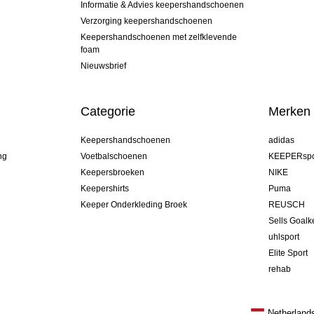
Informatie & Advies keepershandschoenen
Verzorging keepershandschoenen
Keepershandschoenen met zelfklevende
foam
Nieuwsbrief
Categorie
Merken
Keepershandschoenen
adidas
ng
Voetbalschoenen
KEEPERspo
e
Keepersbroeken
NIKE
Keepershirts
Puma
Keeper Onderkleding Broek
REUSCH
Sells Goal
uhlsport
Elite Sport
rehab
Netherland