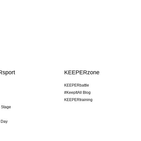
sport
KEEPERzone
KEEPERbattle
#KeepItAll Blog
KEEPERtraining
& Stage
 Day