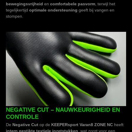
bewegingsvrijheid
en
comfortabele pasvorm
, terwijl het
tegelijkertijd
optimale ondersteuning
geeft bij vangen en
stompen.
NEGATIVE CUT – NAUWKEURIGHEID EN
CONTROLE
De
Negative Cut
op de
KEEPERsport Varan8 ZONE NC
heeft
intern gestikte textiele inzetstukken
, wat zorgt voor een