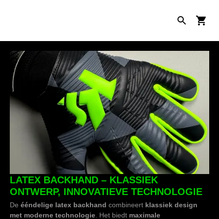
LATEX BACKHAND – KLASSIEK
ONTWERP, INNOVATIEVE TECHNOLOGIE
De
ééndelige latex backhand
combineert
klassiek design
met moderne technologie
. Het biedt
maximale