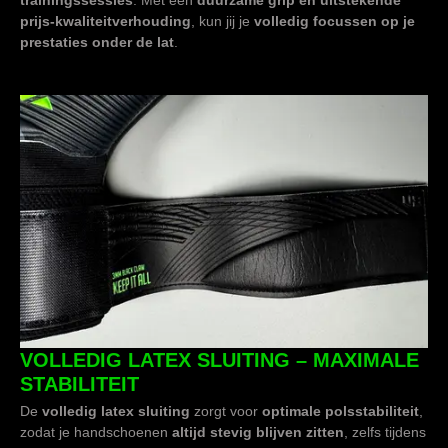
trainingssessies
. Met een
duurzame grip en uitstekende
prijs-kwaliteitverhouding
, kun jij je
volledig focussen op je
prestaties onder de lat
.
VOLLEDIG LATEX SLUITING – MAXIMALE
STABILITEIT
De
volledig latex sluiting
zorgt voor
optimale polsstabiliteit
,
zodat je handschoenen
altijd stevig blijven zitten
, zelfs tijdens