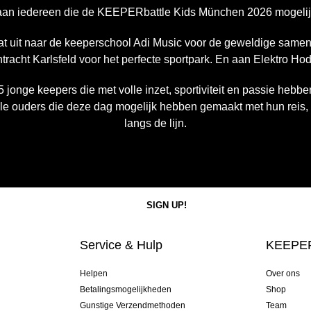
aan iedereen die de KEEPERbattle Kids München 2026 mogelij
t uit naar de keeperschool Adi Music voor de geweldige samen
ntracht Karlsfeld voor het perfecte sportpark. En aan Elektro Ho
5 jonge keepers die met volle inzet, sportiviteit en passie heb
lle ouders die deze dag mogelijk hebben gemaakt met hun reis
langs de lijn.
Service & Hulp
KEEPER
Helpen
Over ons
Betalingsmogelijkheden
Shop
Gunstige Verzendmethoden
Team