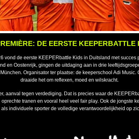
REMIÈRE: DE EERSTE KEEPERBATTLE K
6 vond de eerste KEEPERbattle Kids in Duitsland met succes p
and en Oostenrijk, gingen de uitdaging aan in drie leeftijdsgroe
j München. Organisator ter plaatse: de keeperschool Adi Music. O
draaide het om reflexen, moed en wilskracht.
r, aanval tegen verdediging. Dat is precies waar de KEEPERbatt
, oprechte tranen en vooral heel veel fair play. Ook de jongste 
 als individuele sporter de volledige verantwoordelijkheid op z