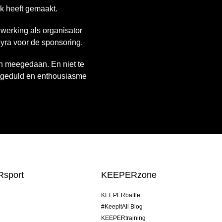
k heeft gemaakt.
werking als organisator
dyra voor de sponsoring.
ben meegedaan. En niet te
, geduld en enthousiasme
sport
KEEPERzone
KEEPERbattle
#KeepItAll Blog
KEEPERtraining