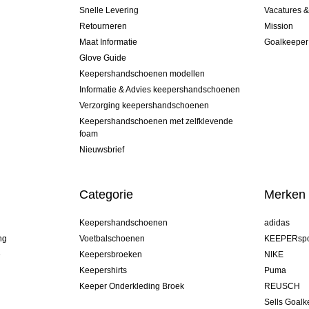
Snelle Levering
Vacatures 
Retourneren
Mission
Maat Informatie
Goalkeeper
Glove Guide
Keepershandschoenen modellen
Informatie & Advies keepershandschoenen
Verzorging keepershandschoenen
Keepershandschoenen met zelfklevende
foam
Nieuwsbrief
Categorie
Merken
Keepershandschoenen
adidas
ng
Voetbalschoenen
KEEPERspo
e
Keepersbroeken
NIKE
Keepershirts
Puma
Keeper Onderkleding Broek
REUSCH
Sells Goal