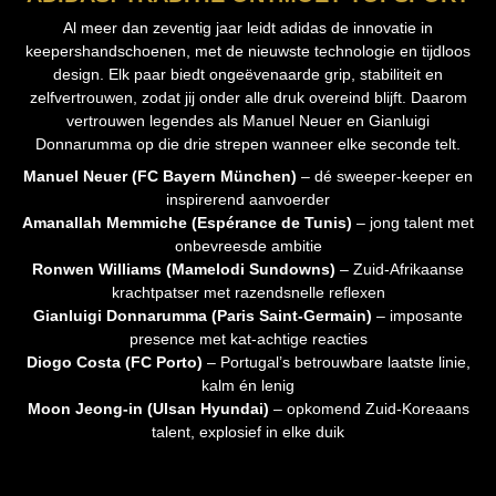
Al meer dan zeventig jaar leidt adidas de innovatie in
keepershandschoenen, met de nieuwste technologie en tijdloos
design. Elk paar biedt ongeëvenaarde grip, stabiliteit en
zelfvertrouwen, zodat jij onder alle druk overeind blijft. Daarom
vertrouwen legendes als Manuel Neuer en Gianluigi
Donnarumma op die drie strepen wanneer elke seconde telt.
Manuel Neuer (FC Bayern München)
– dé sweeper‑keeper en
inspirerend aanvoerder
Amanallah Memmiche (Espérance de Tunis)
– jong talent met
onbevreesde ambitie
Ronwen Williams (Mamelodi Sundowns)
– Zuid‑Afrikaanse
krachtpatser met razendsnelle reflexen
Gianluigi Donnarumma (Paris Saint‑Germain)
– imposante
presence met kat‑achtige reacties
Diogo Costa (FC Porto)
– Portugal’s betrouwbare laatste linie,
kalm én lenig
Moon Jeong‑in (Ulsan Hyundai)
– opkomend Zuid‑Koreaans
talent, explosief in elke duik