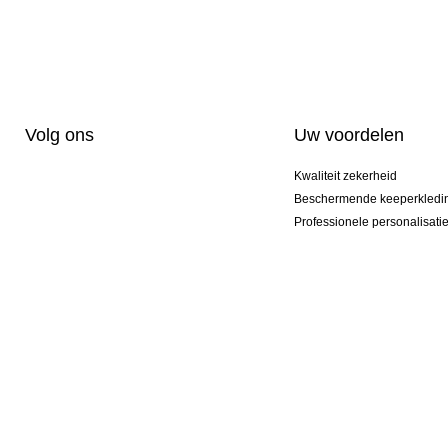
Volg ons
Uw voordelen
Kwaliteit zekerheid
Beschermende keeperkledi
Professionele personalisati
Exclusieve modellen
Actie Pakketten
© 2026 KEEPERsport NL Professional Goalkeeper Sportswear