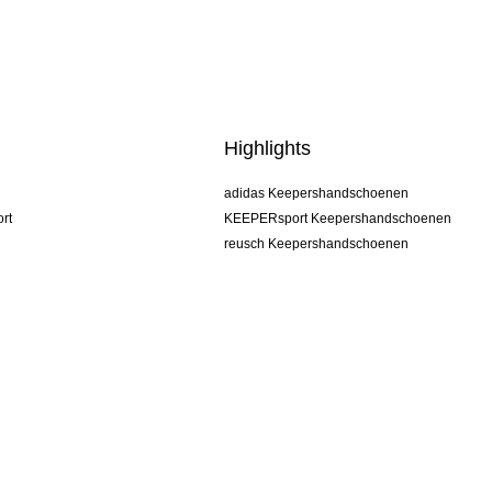
Highlights
adidas Keepershandschoenen
rt
KEEPERsport Keepershandschoenen
reusch Keepershandschoenen
uhlsport Keepershandschoenen
rehab Keepershandschoenen
keeper
NIKE Keepershandschoenen
PUMA Keepershandschoenen
SELLS Keepershandschoenen
s
Algemene voorwaarden
Impressum
Privacy