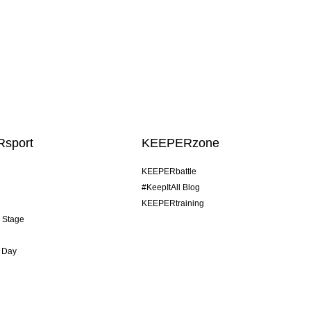
sport
KEEPERzone
KEEPERbattle
#KeepItAll Blog
KEEPERtraining
& Stage
 Day