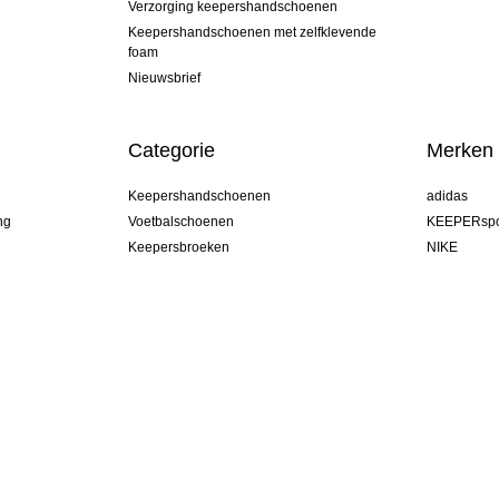
Verzorging keepershandschoenen
Keepershandschoenen met zelfklevende
foam
Nieuwsbrief
Categorie
Merken
Keepershandschoenen
adidas
ng
Voetbalschoenen
KEEPERspo
e
Keepersbroeken
NIKE
Keepershirts
Puma
Keeper Onderkleding Broek
REUSCH
Sells Goal
uhlsport
Elite Sport
rehab
Netherland