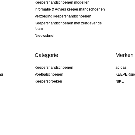
Keepershandschoenen modellen
Informatie & Advies keepershandschoenen
Verzorging keepershandschoenen
Keepershandschoenen met zelfklevende
foam
Nieuwsbrief
Categorie
Merken
Keepershandschoenen
adidas
ng
Voetbalschoenen
KEEPERspo
e
Keepersbroeken
NIKE
Keepershirts
Puma
Keeper Onderkleding Broek
REUSCH
Sells Goal
uhlsport
Elite Sport
rehab