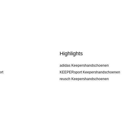
Highlights
adidas Keepershandschoenen
rt
KEEPERsport Keepershandschoenen
reusch Keepershandschoenen
uhlsport Keepershandschoenen
rehab Keepershandschoenen
keeper
NIKE Keepershandschoenen
PUMA Keepershandschoenen
SELLS Keepershandschoenen