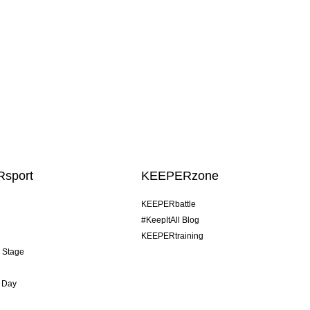
sport
KEEPERzone
KEEPERbattle
#KeepItAll Blog
KEEPERtraining
& Stage
 Day