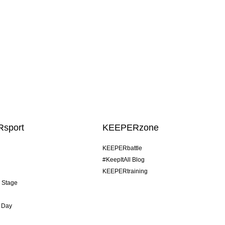
sport
KEEPERzone
KEEPERbattle
#KeepItAll Blog
KEEPERtraining
& Stage
 Day