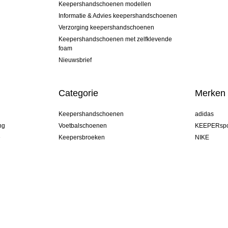
Keepershandschoenen modellen
Informatie & Advies keepershandschoenen
Verzorging keepershandschoenen
Keepershandschoenen met zelfklevende
foam
Nieuwsbrief
Categorie
Merken
Keepershandschoenen
adidas
ng
Voetbalschoenen
KEEPERspo
e
Keepersbroeken
NIKE
Keepershirts
Puma
Keeper Onderkleding Broek
REUSCH
Sells Goal
uhlsport
Elite Sport
rehab