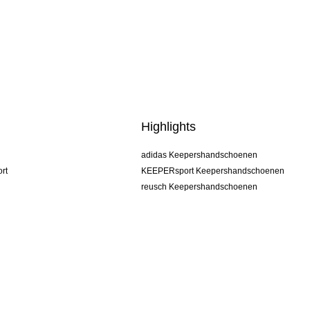
Highlights
adidas Keepershandschoenen
rt
KEEPERsport Keepershandschoenen
reusch Keepershandschoenen
uhlsport Keepershandschoenen
rehab Keepershandschoenen
keeper
NIKE Keepershandschoenen
PUMA Keepershandschoenen
SELLS Keepershandschoenen