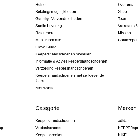
Helpen
Over ons
Betalingsmogelijkheden
Shop
Gunstige Verzendmethoden
Team
Snelle Levering
Vacatures 
Retourneren
Mission
Maat Informatie
Goalkeeper
Glove Guide
Keepershandschoenen modellen
Informatie & Advies keepershandschoenen
Verzorging keepershandschoenen
Keepershandschoenen met zelfklevende
foam
Nieuwsbrief
Categorie
Merken
Keepershandschoenen
adidas
ng
Voetbalschoenen
KEEPERspo
e
Keepersbroeken
NIKE