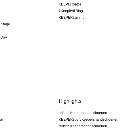
KEEPERbattle
#KeepItAll Blog
KEEPERtraining
& Stage
 Day
Highlights
adidas Keepershandschoenen
rt
KEEPERsport Keepershandschoenen
reusch Keepershandschoenen