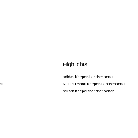
Highlights
adidas Keepershandschoenen
rt
KEEPERsport Keepershandschoenen
reusch Keepershandschoenen
uhlsport Keepershandschoenen
rehab Keepershandschoenen
keeper
NIKE Keepershandschoenen
PUMA Keepershandschoenen
SELLS Keepershandschoenen