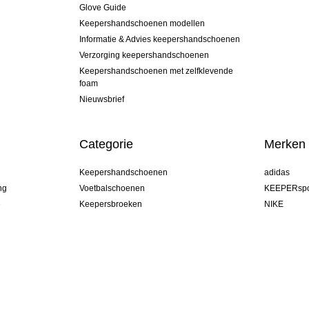
Glove Guide
Keepershandschoenen modellen
Informatie & Advies keepershandschoenen
Verzorging keepershandschoenen
Keepershandschoenen met zelfklevende
foam
Nieuwsbrief
Categorie
Merken
Keepershandschoenen
adidas
ng
Voetbalschoenen
KEEPERspo
e
Keepersbroeken
NIKE
Keepershirts
Puma
Keeper Onderkleding Broek
REUSCH
Sells Goal
uhlsport
Elite Sport
rehab