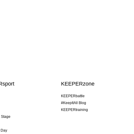
sport
KEEPERzone
KEEPERbattle
#KeepItAll Blog
KEEPERtraining
& Stage
 Day