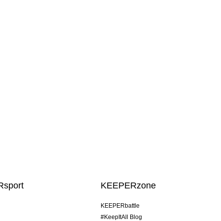
sport
KEEPERzone
KEEPERbattle
#KeepItAll Blog