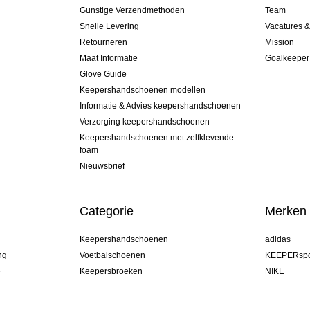
Gunstige Verzendmethoden
Team
Snelle Levering
Vacatures 
Retourneren
Mission
Maat Informatie
Goalkeeper
Glove Guide
Keepershandschoenen modellen
Informatie & Advies keepershandschoenen
Verzorging keepershandschoenen
Keepershandschoenen met zelfklevende
foam
Nieuwsbrief
Categorie
Merken
Keepershandschoenen
adidas
ng
Voetbalschoenen
KEEPERspo
e
Keepersbroeken
NIKE
Keepershirts
Puma
Keeper Onderkleding Broek
REUSCH