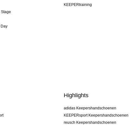
KEEPERtraining
& Stage
 Day
Highlights
adidas Keepershandschoenen
rt
KEEPERsport Keepershandschoenen
reusch Keepershandschoenen
uhlsport Keepershandschoenen
rehab Keepershandschoenen