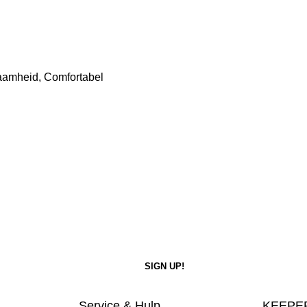
rzaamheid, Comfortabel
Service & Hulp
KEEPER