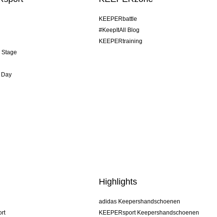
KEEPERbattle
#KeepItAll Blog
KEEPERtraining
& Stage
 Day
Highlights
adidas Keepershandschoenen
rt
KEEPERsport Keepershandschoenen