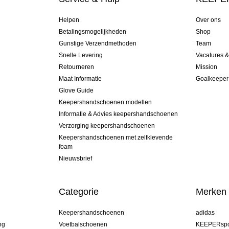
Helpen
Over ons
Betalingsmogelijkheden
Shop
Gunstige Verzendmethoden
Team
Snelle Levering
Vacatures 
Retourneren
Mission
Maat Informatie
Goalkeeper
Glove Guide
Keepershandschoenen modellen
Informatie & Advies keepershandschoenen
Verzorging keepershandschoenen
Keepershandschoenen met zelfklevende
foam
Nieuwsbrief
Categorie
Merken
Keepershandschoenen
adidas
ng
Voetbalschoenen
KEEPERspo